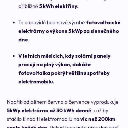
přibližně
5 kWh elektřiny.
To odpovídá hodinové výrobě
fotovoltaické
elektrárny o výkonu 5 kWp za slunečného
dne
.
V letních měsících, kdy solární panely
pracují na plný výkon, dokáže
fotovoltaika pokrýt většinu spotřeby
elektromobilu.
Například během června a července vyprodukuje
5kWp elektrárna až 30 kWh denně
, což by
stačilo k nabití elektromobilu na
víc než 200km
cestu každý den
. Pokud tedy auto přes den stojí