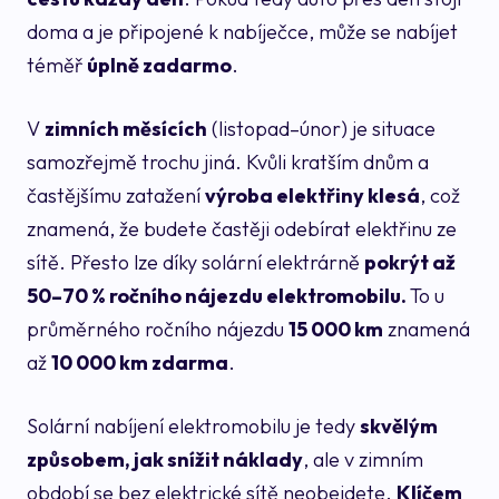
doma a je připojené k nabíječce, může se nabíjet
téměř
úplně zadarmo
.
V
zimních měsících
(listopad–únor) je situace
samozřejmě trochu jiná. Kvůli kratším dnům a
častějšímu zatažení
výroba elektřiny klesá
, což
znamená, že budete častěji odebírat elektřinu ze
sítě. Přesto lze díky solární elektrárně
pokrýt až
50–70 % ročního nájezdu elektromobilu.
To u
průměrného ročního nájezdu
15 000 km
znamená
až
10 000 km zdarma
.
Solární nabíjení elektromobilu je tedy
skvělým
způsobem, jak snížit náklady
, ale v zimním
období se bez elektrické sítě neobejdete.
Klíčem