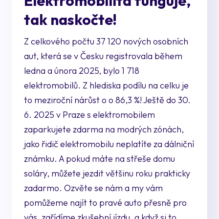
Elektromobilita funguje,
tak naskočte!
Z celkového počtu 37 120 nových osobních
aut, která se v Česku registrovala během
ledna a února 2025, bylo 1 718
elektromobilů. Z hlediska podílu na celku je
to meziroční nárůst o o 86,3 %! Ještě do 30.
6. 2025 v Praze s elektromobilem
zaparkujete zdarma na modrých zónách,
jako řidič elektromobilu neplatíte za dálniční
známku. A pokud máte na střeše domu
soláry, můžete jezdit většinu roku prakticky
zadarmo. Ozvěte se nám a my vám
pomůžeme najít to pravé auto přesně pro
vás, zařídíme zkušební jízdu, a když si to