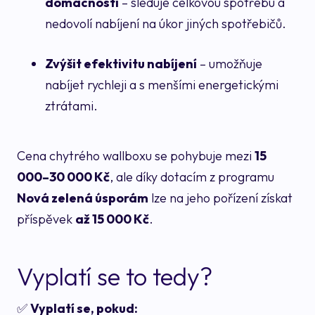
domácností
– sleduje celkovou spotřebu a
nedovolí nabíjení na úkor jiných spotřebičů.
Zvýšit efektivitu nabíjení
– umožňuje
nabíjet rychleji a s menšími energetickými
ztrátami.
Cena chytrého wallboxu se pohybuje mezi
15
000–30 000 Kč
, ale díky dotacím z programu
Nová zelená úsporám
lze na jeho pořízení získat
příspěvek
až 15 000 Kč
.
Vyplatí se to tedy?
✅
Vyplatí se, pokud: