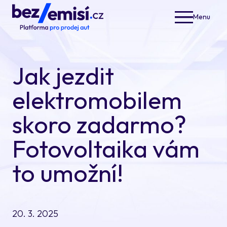
Menu
Elek
Nabí
Jak jezdit
Opera
Akčn
elektromobilem
Jak 
skoro zadarmo?
Blog
Fotovoltaika vám
O ná
to umožní!
20. 3. 2025