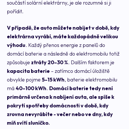
součástí solární elektrárny, je ale rozumné si ji
pořídit.
V případě, že auto můžete nabíjet v době, kdy
elektrárna vyrábí, máte každopádně velikou
výhodu
. Každý přenos energie z panelů do
domácí baterie a následně do elektromobilu totiž
způsobuje
ztráty 20–30 %
. Dalším faktorem je
kapacita baterie
– zatímco domácí úložiště
obvykle pojme
5–15 kWh
, baterie elektromobilu
má
40–100 kWh
.
Domácí baterie tedy není
primárně určena k nabíjení auta, ale spíše k
pokrytí spotřeby domácnosti v době, kdy
zrovna nevyrábíte - večer nebo ve dny, kdy
míň svítí sluníčko.