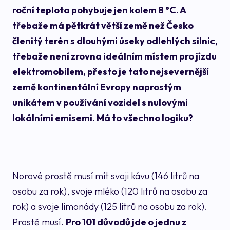
roční teplota pohybuje jen kolem 8 °C. A
třebaže má pětkrát větší země než Česko
členitý terén s dlouhými úseky odlehlých silnic,
třebaže není zrovna ideálním místem pro jízdu
elektromobilem, přesto je tato nejsevernější
země kontinentální Evropy naprostým
unikátem v používání vozidel s nulovými
lokálními emisemi. Má to všechno logiku?
Norové prostě musí mít svoji kávu (146 litrů na
osobu za rok), svoje mléko (120 litrů na osobu za
rok) a svoje limonády (125 litrů na osobu za rok).
Prostě musí.
Pro 101 důvodů jde o jednu z