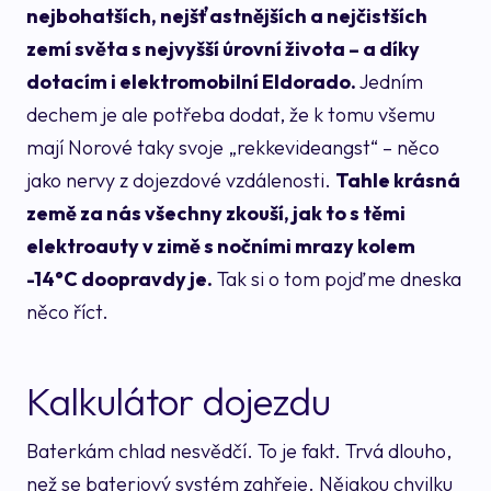
nejbohatších, nejšťastnějších a nejčistších
zemí světa s nejvyšší úrovní života – a díky
dotacím i elektromobilní Eldorado.
Jedním
dechem je ale potřeba dodat, že k tomu všemu
mají Norové taky svoje „rekkevideangst“ – něco
jako nervy z dojezdové vzdálenosti.
Tahle krásná
země za nás všechny zkouší, jak to s těmi
elektroauty v zimě s nočními mrazy kolem
-14°C doopravdy je.
Tak si o tom pojďme dneska
něco říct.
Kalkulátor dojezdu
Baterkám chlad nesvědčí. To je fakt. Trvá dlouho,
než se bateriový systém zahřeje. Nějakou chvilku