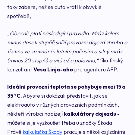
taky zabere, než se auto vrátí k obvyklé
spotřebě,.
„Obecně platí následující pravidla: Mráz kolem
minus deseti stupňů sníží provozní dojezd zhruba o
třetinu ve srovnání s letním počasím a silný mráz
(minus 20 stupňů a víc) až o polovinu,“
říká finský
konzultant
Vesa Linja-aho
pro agenturu AFP.
Ideální provozní teplota se pohybuje mezi 15 a
35 °C.
Abyste si dokázali představit, jak se
elektroauto v různých provozních podmínkách,
někteří výrobci nabízejí
kalkulátory dojezdu -
můžete si je vyzkoušet třeba u značky Škoda.
Právě
kalkulačka Škody
pracuje s několika jízdními