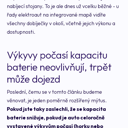
nabíjecí stojany. To je ale dnes už vcelku běžné - u
řady elektroaut na integrované mapě vidíte
všechny dobíječky v okolí, včetně jejich výkonu a
dostupnosti.
Výkyvy počasí kapacitu
baterie neovlivňují, trpět
může dojezd
Poslední, čemu se v tomto článku budeme
věnovat, je jeden poměrně rozšířený mýtus.
Pokud jste taky zaslechli, že se kapacita
baterie snižuje, pokud je auto celoročně
vystavené výkyvům počasí (horku nebo