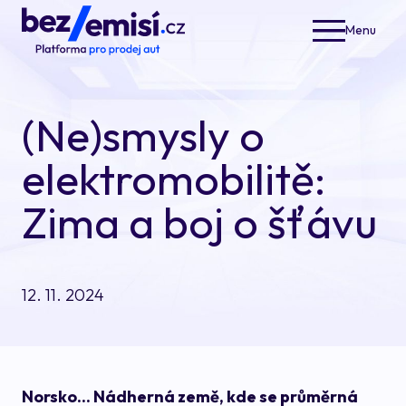
Menu
Elek
Nabí
(Ne)smysly o
Opera
Akčn
elektromobilitě:
Jak 
Zima a boj o šťávu
Blog
O ná
12. 11. 2024
Norsko... Nádherná země, kde se průměrná