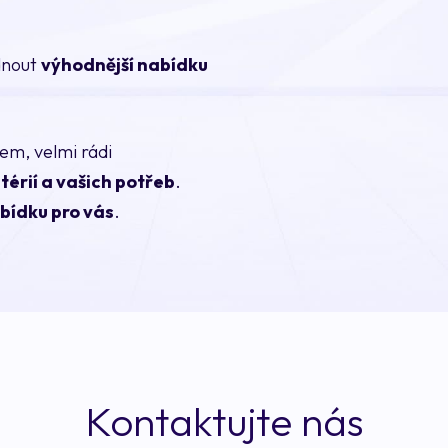
ídnout
výhodnější nabídku
em, velmi rádi
térií a vašich potřeb
.
abídku pro vás
.
Kontaktujte nás