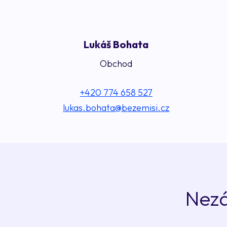
Lukáš Bohata
Obchod
+420 774 658 527‬
lukas.bohata@bezemisi.cz
Nezá