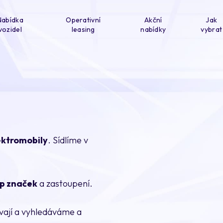
Nabídka
Operativní
Akční
Jak
vozidel
leasing
nabídky
vybrat
ektromobily
. Sídlíme v
op značek
a zastoupení.
ávají a vyhledáváme a