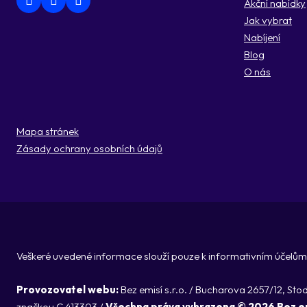
Akční nabídky
Jak vybrat
Nabíjení
Blog
O nás
Mapa stránek
Zásady ochrany osobních údajů
Veškeré uvedené informace slouží pouze k informativním účelům 
Provozovatel webu:
Bez emisí s.r.o. / Bucharova 2657/12, St
značkou C 413303 /
Všechna práva vyhrazena © 2026 Bez e