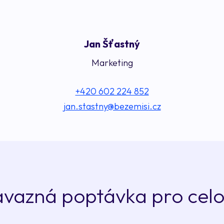
Jan Šťastný
Marketing
+420 602 224 852‬
jan.stastny@bezemisi.cz
vazná poptávka pro cel