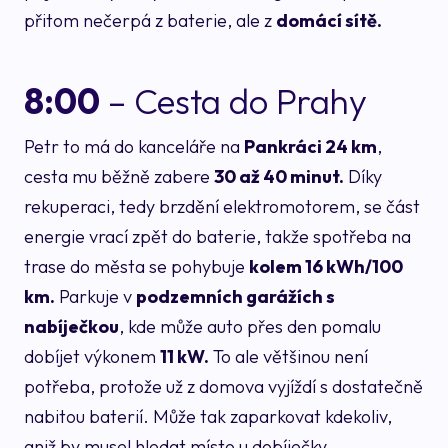
přitom nečerpá z baterie, ale z
domácí sítě.
8:00
– Cesta do Prahy
Petr to má do kanceláře na
Pankráci 24 km
,
cesta mu běžně zabere
30 až 40 minut.
Díky
rekuperaci, tedy brzdění elektromotorem, se část
energie vrací zpět do baterie, takže spotřeba na
trase do města se pohybuje
kolem 16 kWh/100
km.
Parkuje v
podzemních garážích s
nabíječkou
, kde může auto přes den pomalu
dobíjet výkonem
11 kW.
To ale většinou není
potřeba, protože už z domova vyjíždí s dostatečně
nabitou baterií. Může tak zaparkovat kdekoliv,
aniž by musel hledat místo u dobíječky.