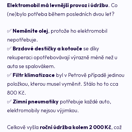
Elektromobil má levnější provoz i údržbu
. Co
(ne)bylo potřeba během posledních dvou let?
✅
Neměníte olej
, protože ho elektromobil
nepotřebuje.
✅
Brzdové destičky a kotouče
se díky
rekuperaci opotřebovávají výrazně méně než u
auta se spalovákem.
✅
Filtr klimatizace
byl v Petrově případě jedinou
položkou, kterou musel vyměnit. Stálo ho to cca
800 Kč.
✅
Zimní pneumatiky
potřebuje každé auto,
elektromobily nejsou výjimkou.
Celkově vyšla
roční údržba kolem 2 000 Kč
, což