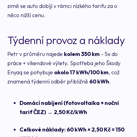
zimě se auto dobíjí v rámci nízkého tarifu za o
něco nižší cenu.
Týdenní provoz a náklady
Petr v průměru najede
kolem 350 km
- 5x do
práce + víkendové výlety. Spotřeba jeho Škody
Enyaq se pohybuje
okolo 17 kWh/100 km
, což
znamená týdenní odběr přibližně
60 kWh
.
Domácí nabíjení (fotovoltaika + noční
tarif ČEZ)
→
2,50 Kč/kWh
Celkové náklady: 60 kWh × 2,50 Kč = 150