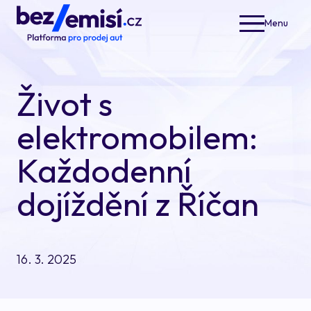
Menu
Elek
Nabí
Život s
Opera
Akčn
elektromobilem:
Jak 
Každodenní
Blog
dojíždění z Říčan
O ná
16. 3. 2025