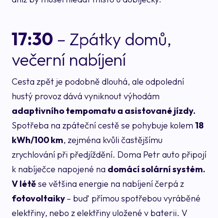
17:30
– Zpátky domů,
večerní nabíjení
Cesta zpět je podobně dlouhá, ale odpolední
hustý provoz dává vyniknout výhodám
adaptivního tempomatu a asistované jízdy.
Spotřeba na zpáteční cestě se pohybuje kolem
18
kWh/100 km
, zejména kvůli častějšímu
zrychlování při předjíždění. Doma Petr auto připojí
k nabíječce napojené na
domácí solární systém.
V létě
se většina energie na nabíjení čerpá z
fotovoltaiky
– buď přímou spotřebou vyráběné
elektřiny, nebo z elektřiny uložené v baterii. V