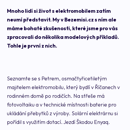
Mnoho lidí si život s elektromobilem zatím
neumí představit. My v Bezemisi.cz s ním ale
máme bohaté zkušenosti, které jsme pro vás
zpracovali do několika modelových příkladů.
Tohle je první z nich.
Seznamte se s Petrem, osmačtyřicetiletým
majitelem elektromobilu, který bydlí v Říčanech v
rodinném domě po rodičích. Na střeše má
fotovoltaiku a v technické místnosti baterie pro
ukládání přebytků z výroby. Solární elektrárnu si
pořídil s využitím dotací. Jezdí Škodou Enyaq.