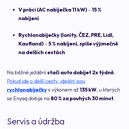
V práci (AC nabíječka 11 kW)
–
15 %
nabíjení
Rychlonabíječky (Ionity, ČEZ, PRE, Lidl,
Kaufland)
–
5 % nabíjení, spíše výjimečně
na delších cestách
Na běžné ježdění
stačí auto dobíjet 2x týdně
.
Pokud jde o delší cesty, ideální jsou
rychlonabíječky
s výkonem až
135 kW
, u kterých
se Enyaq dobije na
80 % za pouhých 30 minut
.
Servis a údržba