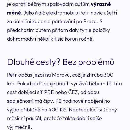
je oproti běžným spalovacím autům
výrazně
méně
. Jako řidič elektromobilu Petr navíc ušetří
za dálniční kupon a parkování po Praze. S
předchozím autem přitom daly tyhle položky
dohromady i několik tisíc korun ročně.
Dlouhé cesty? Bez problémů
Petr občas jezdí na Moravu, což je zhruba 300
km. Pokud potřebuje dobít, využívá během těchto
cest dobíjecí síť PRE nebo ČEZ, od obou
společností má čipy. Půlhodinové nabíjení ho
vyjde přibližně na 400 Kč. Nepředplácí si žádný
měsíční paušál, protože takto dobíjí spíše
výjimečně.