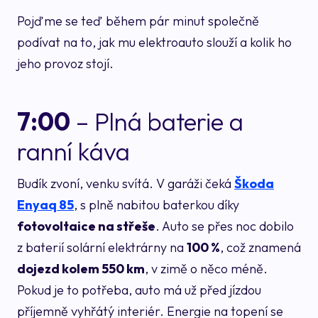
Pojďme se teď během pár minut společně
podívat na to, jak mu elektroauto slouží a kolik ho
jeho provoz stojí.
7:00
– Plná baterie a
ranní káva
Budík zvoní, venku svítá. V garáži čeká
Škoda
Enyaq 85
, s plně nabitou baterkou díky
fotovoltaice na střeše
. Auto se přes noc dobilo
z baterií solární elektrárny na
100 %
, což znamená
dojezd kolem 550 km
, v zimě o něco méně.
Pokud je to potřeba, auto má už před jízdou
příjemně vyhřátý interiér. Energie na topení se