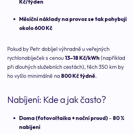
Kč/týden
Měsíční náklady na provoz se tak pohybují
okolo 600 Kč
Pokud by Petr dobíjel výhradně u veřejných
rychlonabíječek s cenou
13–18 Kč/kWh
(například
při dlouhých služebních cestách), těch 350 km by
ho vyšlo minimálně na
800 Kč týdně
.
Nabíjení: Kde a jak často?
Doma (fotovoltaika + noční proud)
–
80 %
nabíjení