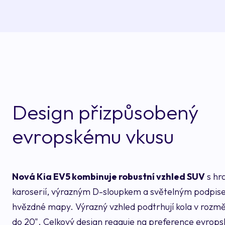
Design přizpůsobený
evropskému vkusu
Nová Kia EV5 kombinuje robustní vzhled SUV
s hr
karoserií, výrazným D-sloupkem a světelným podpise
hvězdné mapy. Výrazný vzhled podtrhují kola v rozmě
do 20". Celkový design reaguje na preference evrops