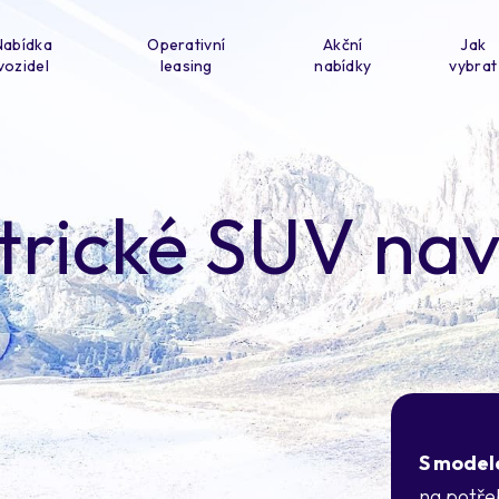
Nabídka
Operativní
Akční
Jak
vozidel
leasing
nabídky
vybrat
trické SUV na
S model
na potře