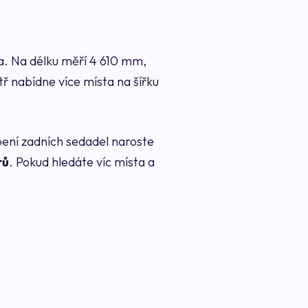
a. Na délku měří 4 610 mm,
itř nabídne více místa na šířku
opení zadních sedadel naroste
rů
. Pokud hledáte víc místa a