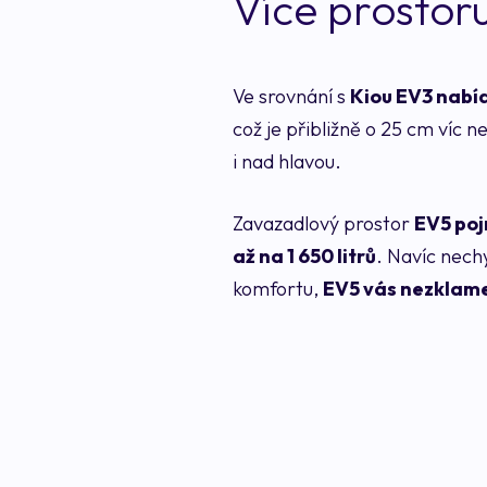
Více prostor
Ve srovnání s
Kiou EV3 nabíd
což je přibližně o 25 cm víc ne
i nad hlavou.
Zavazadlový prostor
EV5 poj
až na 1 650 litrů
. Navíc nech
komfortu,
EV5 vás nezklam