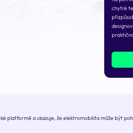
chytré te
přizpůso
designové
praktično
ické platformě a ukazuje, že elektromobilita může být po