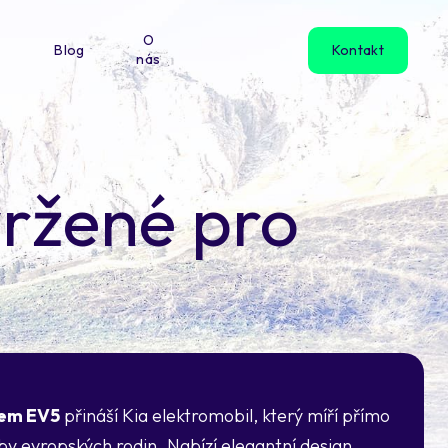
O
Blog
Kontakt
nás
vržené pro
em EV5
přináší Kia elektromobil, který míří přímo
by evropských rodin. Nabízí elegantní design,