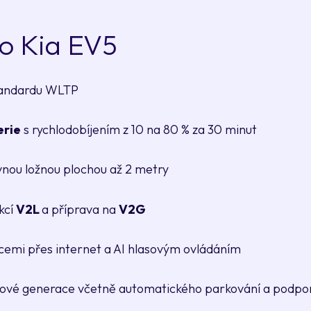
 o Kia EV5
tandardu WLTP
erie
s rychlodobíjením z 10 na 80 % za 30 minut
vnou ložnou plochou až 2 metry
kcí
V2L
a příprava na
V2G
acemi přes internet a AI hlasovým ovládáním
ové generace včetně automatického parkování a podpory