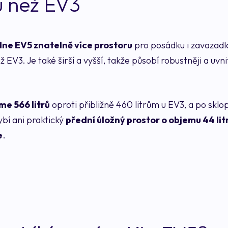
u než EV3
ne EV5 znatelně více prostoru
pro posádku i zavazadl
ž EV3. Je také širší a vyšší, takže působí robustněji a uvn
me 566 litrů
oproti přibližně 460 litrům u EV3, a po skl
ybí ani praktický
přední úložný prostor o objemu 44 lit
e
.