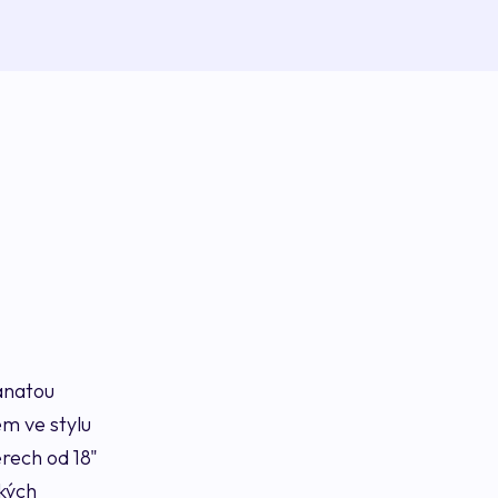
anatou
m ve stylu
rech od 18"
kých