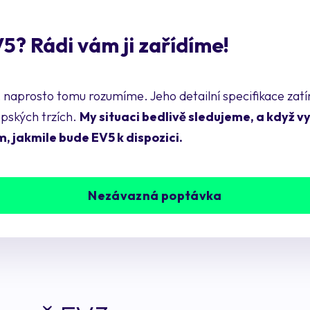
5? Rádi vám ji zařídíme!
, naprosto tomu rozumíme. Jeho detailní specifikace za
opských trzích.
My situaci bedlivě sledujeme, a když v
, jakmile bude EV5 k dispozici.
Nezávazná poptávka