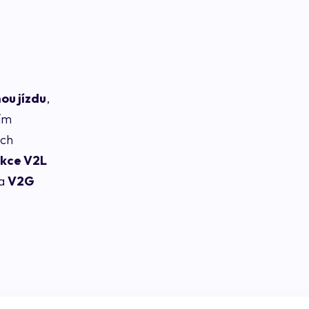
ou jízdu
,
ním
ích
kce V2L
na
V2G