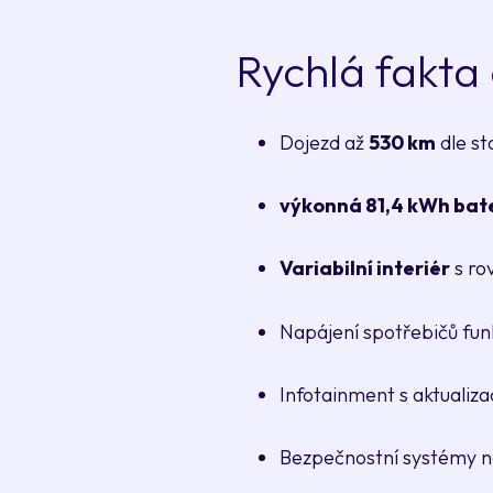
Rychlá fakta
Dojezd až
530 km
dle s
výkonná 81,4 kWh bat
Variabilní interiér
s ro
Napájení spotřebičů fun
Infotainment s aktualiz
Bezpečnostní systémy n