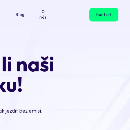
O
Blog
Kontakt
nás
li naši
ku!
ak jezdit bez emisí.