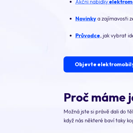
Akční nabídky
elektrom
Novinky
a zajímavosti z
Průvodce
, jak vybrat i
Objevte elektromobil
Proč máme j
Možná jste si právě dali do t
když nás některé baví taky ko