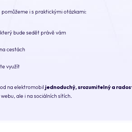
pomůžeme i s praktickými otázkami:
, který bude sedět právě vám
 na cestách
te využít
hod na elektromobil
jednoduchý, srozumitelný a rados
webu, ale i na sociálních sítích.