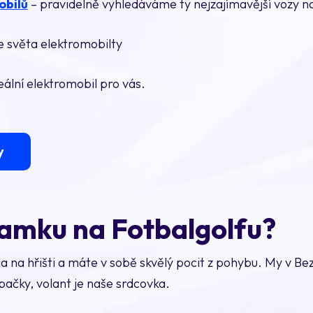
obilů
– pravidelně vyhledáváme ty nejzajímavější vozy na
e světa elektromobilty
deální elektromobil pro vás.
y
amku na Fotbalgolfu?
ěla na hřišti a máte v sobě skvělý pocit z pohybu. My v B
pačky, volant je naše srdcovka.