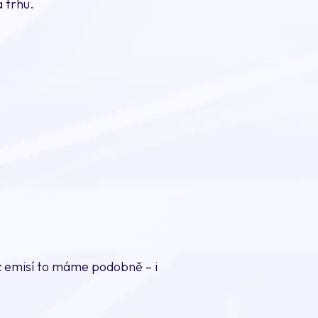
 trhu.
ez emisí to máme podobně – i