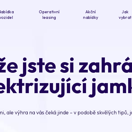
Nabídka
Operativní
Akční
Jak
vozidel
leasing
nabídky
vybrat
že jste si zahrá
ektrizující jam
i, ale výhra na vás čeká jinde – v podobě skvělých tipů, j