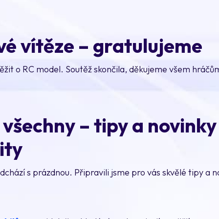
vé vítěze – gratulujeme
ěžit o RC model. Soutěž skončila, děkujeme všem hráčům, k
šechny – tipy a novinky
ity
dchází s prázdnou. Připravili jsme pro vás skvělé tipy a no