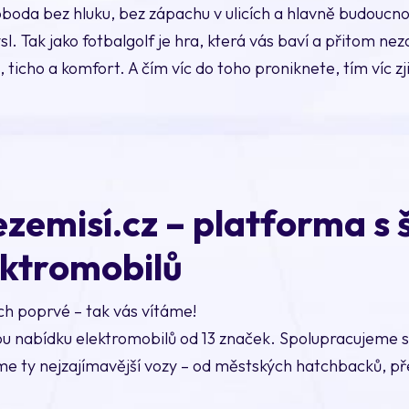
oboda bez hluku, bez zápachu v ulicích a hlavně budoucno
Tak jako fotbalgolf je hra, která vás baví a přitom nezatě
 ticho a komfort. A čím víc do toho proniknete, tím víc zji
zemisí.cz – platforma s 
ektromobilů
ch poprvé – tak vás vítáme!
ou nabídku elektromobilů od 13 značek. Spolupracujeme s
e ty nejzajímavější vozy – od městských hatchbacků, př