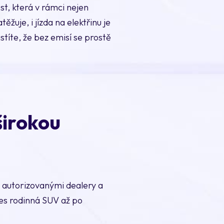
st, která v rámci nejen
žuje, i jízda na elektřinu je
stíte, že bez emisí se prostě
širokou
 autorizovanými dealery a
es rodinná SUV až po