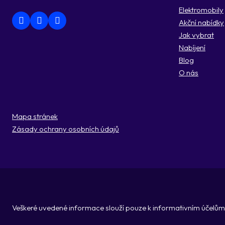
Elektromobily
Akční nabídky
Jak vybrat
Nabíjení
Blog
O nás
Mapa stránek
Zásady ochrany osobních údajů
Veškeré uvedené informace slouží pouze k informativním účelům 