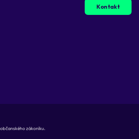
Kontakt
, občanského zákoníku.